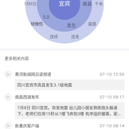
更多相关内容
黄河新闻网吕梁频道
07-10 12:50
四川宜宾市高县发生3.1级地震
南昌西湖发布
07-10 09:17
7月8日 四川宜宾。突发地震 幼儿园小朋友熟练抱头躲桌
下，老师们仅用15秒从1楼飞奔到3楼 有序组织撤离，家长
看监控被感动:是最厉害最勇敢的逆行者。#逆行者 #幼儿园
新重庆客户端
老师无所不能 #厉害了 #感动瞬间
07-10 08:14