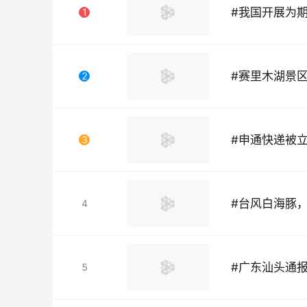
#
我国开展为
1
#
赛里木湖景
2
#
申通快递被
3
#
台风白海豚
4
#
广东汕头通
5