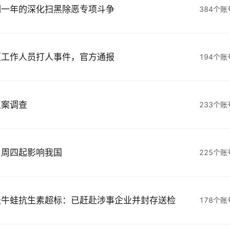
期一年的深化扫黑除恶专项斗争
384个
区工作人员打人事件，官方通报
194个
立案调查
233个
，周四起影响我国
225个
报牛蛙抗生素超标：已赶赴涉事企业并封存送检
178个