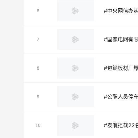
#
中央网信办
6
#
国家电网有
7
#
包钢板材厂
8
#
公职人员停
9
#
泰航拒载22
10