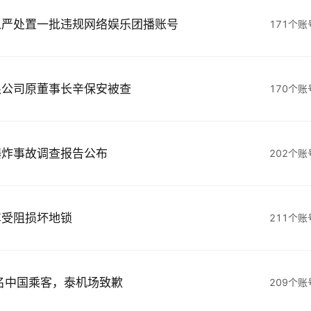
从严处置一批违规网络娱乐团播账号
171个
限公司原董事长辛保安被查
170个
爆炸事故调查报告公布
202个
车受阻损坏地锁
211个
名中国乘客，泰机场致歉
209个