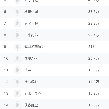
6
科普中国
33.5万
7
农民日报
28.2万
8
一米妈妈
22.4万
9
辉哥游戏解说
21万
10
虎嗅APP
20.7万
11
毕导
18.6万
12
哇咔解说
18.3万
13
狙击手麦克
16.9万
14
侠客红尘
13.8万