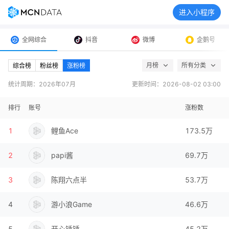
进入小程序
全⽹综合
抖音
微博
企鹅号
月榜
所有分类
综合榜
粉丝榜
涨粉榜
统计周期：
2026年07月
更新时间：
2026-08-02 03:00
排行
账号
涨粉数
1
鲤鱼Ace
173.5万
2
papi酱
69.7万
3
陈翔六点半
53.7万
4
游小浪Game
46.6万
5
开心锤锤
45.2万