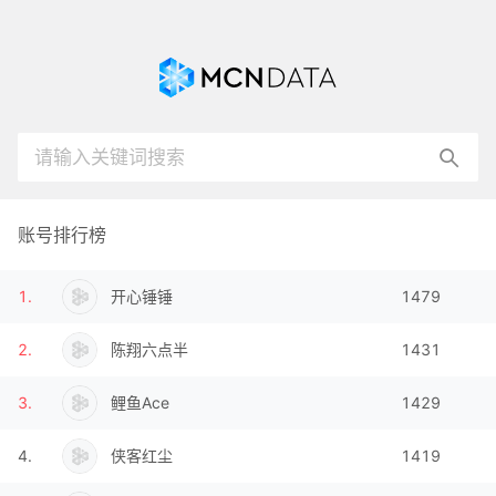
账号排行榜
1
.
开心锤锤
1479
2
.
陈翔六点半
1431
3
.
鲤鱼Ace
1429
4
.
侠客红尘
1419