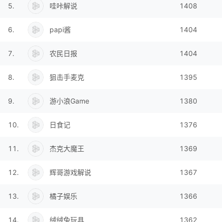
5
.
哇咔解说
1408
6
.
papi酱
1404
7
.
农民日报
1404
8
.
狙击手麦克
1395
9
.
游小浪Game
1380
10
.
日食记
1376
11
.
杰克大魔王
1369
12
.
辉哥游戏解说
1367
13
.
橘子娱乐
1366
14
.
绒绒兔玩具
1362