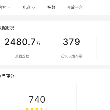
指数
开放平台
内容
电商
数据概况
2480.7
379
万
总粉丝数
近30天发布量
账号评分
740