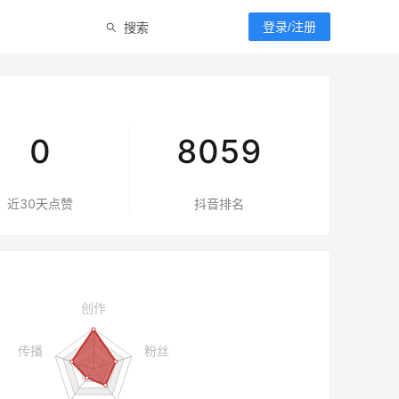
搜索
登录/注册
0
8059
近30天点赞
抖音
排名