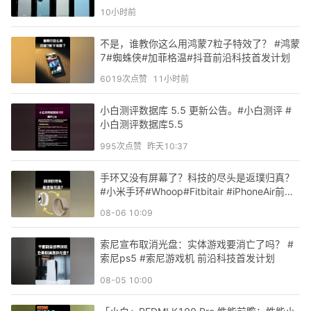
10小时前
不是，谁教你这么用鸿蒙7粒子特效了？ #鸿蒙
7#蜘蛛侠#加菲格温#抖音前沿科技首发计划
6019
次点赞
11小时前
小白测评数据库 5.5 更新公告。#小白测评 #
小白测评数据库5.5
995
次点赞
昨天10:37
手环又没有屏幕了？科技的尽头是返璞归真？
#小米手环#Whoop#Fitbitair #iPhoneAir前沿
科技首发计划
08-06 10:09
索尼宣布取消光盘：实体游戏要消亡了吗？ #
索尼ps5 #索尼游戏机 前沿科技首发计划
08-05 10:00