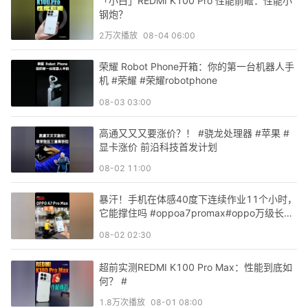
「小白」REDMI K100 Pro 性能前瞻：性能小
钢炮？
2万
次播放
08-04 06:00
荣耀 Robot Phone开箱：你的第一台机器人手
机 #荣耀 #荣耀robotphone
08-03 03:00
高通又又又要涨价？！ #骁龙处理器 #苹果 #
显卡涨价 前沿科技首发计划
08-02 11:00
暴汗！手机在体感40度下连续作业11个小时，
它能撑住吗 #oppoa7promax#oppo万级长寿
大电池
08-02 02:30
超前实测REDMI K100 Pro Max：性能到底如
何？ #
1.8万
次播放
08-01 08:00