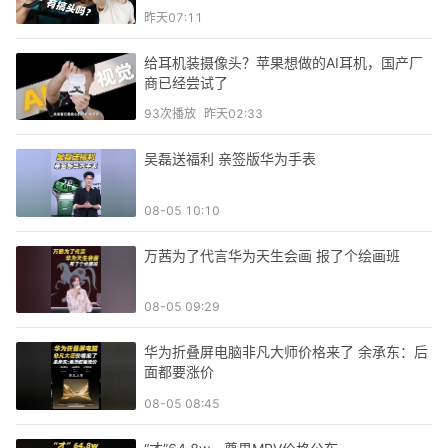
昨天07:11
给耳机装摄像头？苹果想做的AI耳机，国产厂
商已经尝试了
93
次播放
昨天02:33
吴磊送福利 亲签版华为手表
08-05 10:10
万茜为了代言华为天生会画 报了个绘画班
08-05 09:29
华为折叠屏电脑非凡大师价格来了 余承东：后
面都要涨价
08-05 08:45