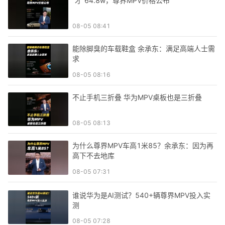
“才”64.8w，尊界MPV价格公布
08-05 08:41
能除脚臭的车载鞋盒 余承东：满足高端人士需
求
08-05 08:16
不止手机三折叠 华为MPV桌板也是三折叠
08-05 08:13
为什么尊界MPV车高1米85？余承东：因为再
高下不去地库
08-05 07:31
谁说华为是AI测试？540+辆尊界MPV投入实
测
08-05 07:28