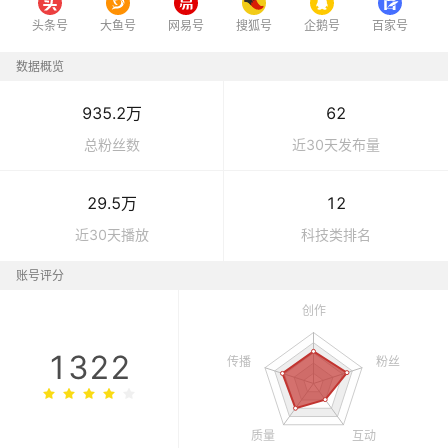
头条号
大鱼号
网易号
搜狐号
企鹅号
百家号
数据概览
935.2万
62
总粉丝数
近30天发布量
29.5万
12
近30天播放
科技
类排名
账号评分
1322