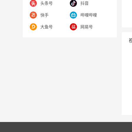
头条号
抖音
快手
哔哩哔哩
大鱼号
网易号