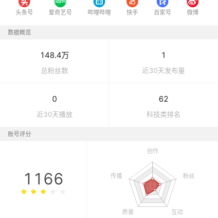
头条号
爱奇艺号
哔哩哔哩
快手
百家号
微博
数据概览
148.4万
1
总粉丝数
近30天发布量
0
62
近30天播放
科技
类排名
账号评分
1166