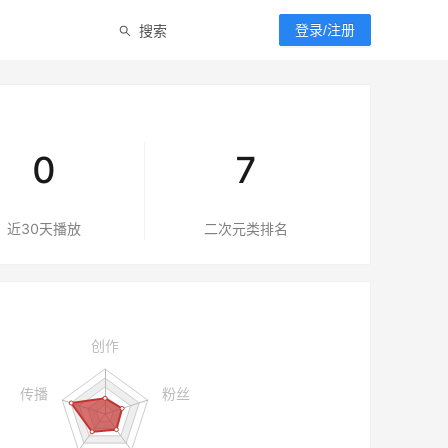
搜索
登录/注册
0
7
近30天播放
二次元
类排名