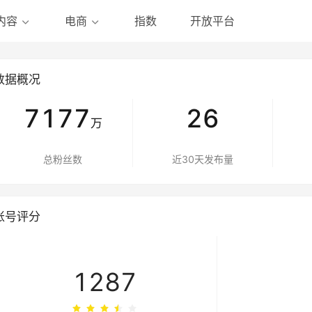
指数
开放平台
内容
电商
数据概况
7177
26
万
总粉丝数
近30天发布量
账号评分
1287