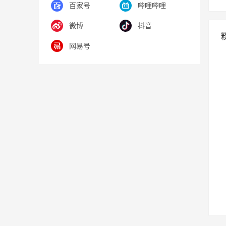
百家号
哔哩哔哩
微博
抖音
网易号