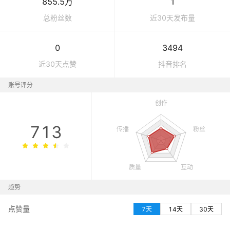
855.5万
1
总粉丝数
近30天发布量
0
3494
近30天点赞
抖音
排名
账号评分
713
趋势
点赞量
7天
14天
30天