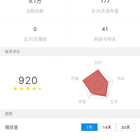
9.1万
177
总粉丝数
近30天发布量
0
41
近30天播放
网易号
排名
账号评分
920
趋势
播放量
7天
14天
30天