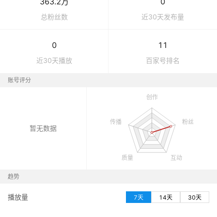
363.2万
0
总粉丝数
近30天发布量
0
11
近30天播放
百家号
排名
账号评分
暂无数据
趋势
播放量
7天
14天
30天