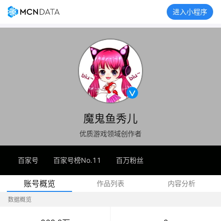
进入小程序
魔鬼鱼秀儿
优质游戏领域创作者
百家号
百家号榜No.11
百万粉丝
账号概览
作品列表
内容分析
数据概览