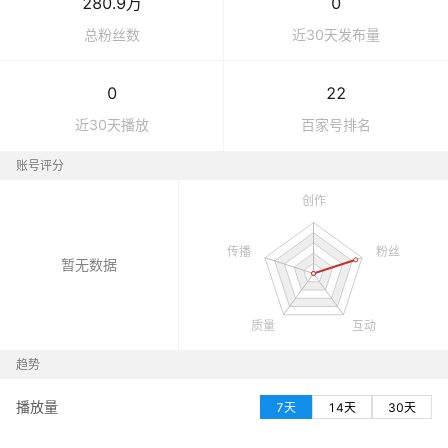
280.9万
0
总粉丝数
近30天发布量
0
22
近30天播放
百家号
排名
账号评分
暂无数据
趋势
播放量
7天
14天
30天