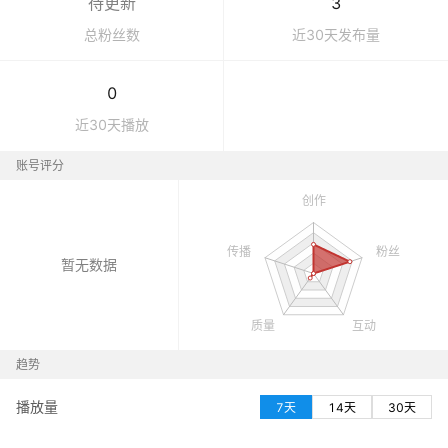
待更新
3
总粉丝数
近30天发布量
0
近30天播放
账号评分
暂无数据
趋势
播放量
7天
14天
30天