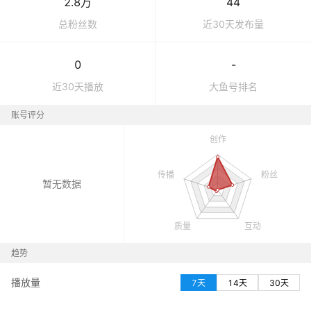
2.8万
44
总粉丝数
近30天发布量
0
-
近30天播放
大鱼号
排名
账号评分
暂无数据
趋势
播放量
7天
14天
30天