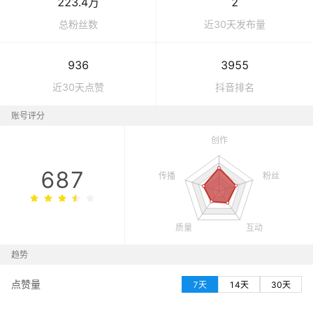
223.4万
2
总粉丝数
近30天发布量
936
3955
近30天点赞
抖音
排名
账号评分
687
趋势
点赞量
7天
14天
30天