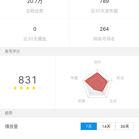
20.7万
789
总粉丝数
近30天发布量
0
264
近30天播放
网易号
排名
账号评分
831
趋势
播放量
7天
14天
30天