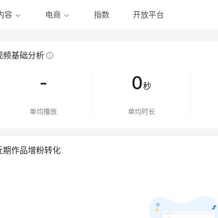
指数
开放平台
内容
电商
视频基础分析
-
0
秒
单均播放
单均时长
近期作品增粉转化