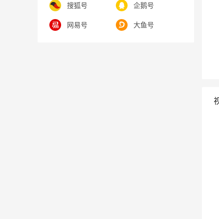
搜狐号
企鹅号
网易号
大鱼号