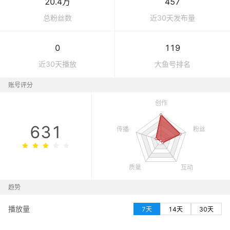
20.4万
457
总粉丝数
近30天发布量
0
119
近30天播放
大鱼号
排名
账号评分
631
趋势
播放量
7天
14天
30天