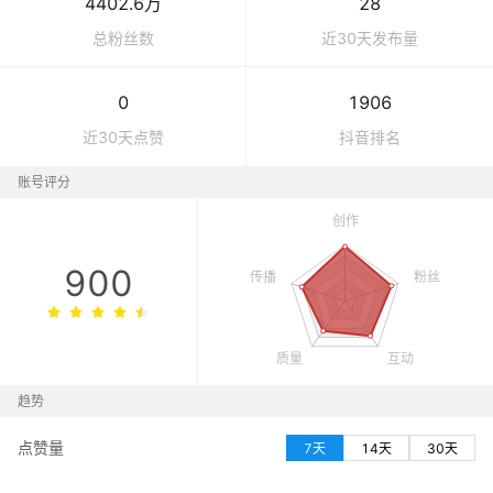
4402.6万
28
总粉丝数
近30天发布量
0
1906
近30天点赞
抖音
排名
账号评分
900
趋势
点赞量
7天
14天
30天