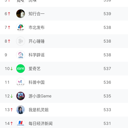
6
知行合一
539
7
市北发布
538
8
开心锤锤
538
9
科学辟谣
538
10
爱奇艺
537
11
科普中国
536
12
游小浪Game
535
13
我是机灵姐
533
14
每日经济新闻
531