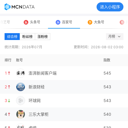
进入小程序
奇艺号
头条号
百家号
大鱼号
月榜
综合榜
粉丝榜
涨粉榜
统计周期：
2026年07月
更新时间：
2026-08-02 03:00
排行
账号
指数
1
澎湃新闻客户端
545
2
新浪财经
543
3
环球网
543
4
三乐大掌柜
540
5
虎嗅
539