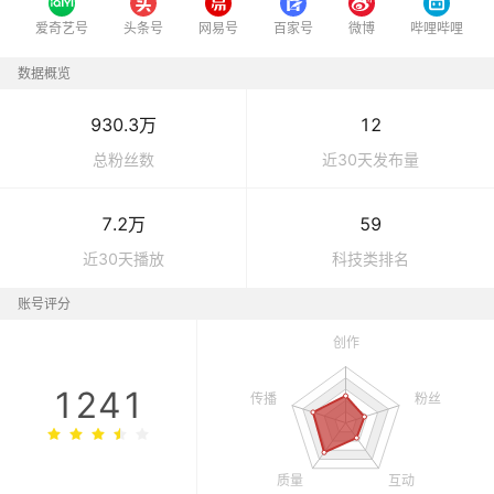
爱奇艺号
头条号
网易号
百家号
微博
哔哩哔哩
数据概览
930.3万
12
总粉丝数
近30天发布量
7.2万
59
近30天播放
科技
类排名
账号评分
1241