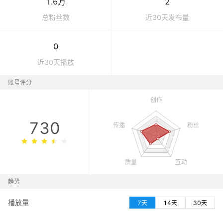
1.6万
2
总粉丝数
近30天发布量
0
近30天播放
账号评分
730
趋势
播放量
7天
14天
30天