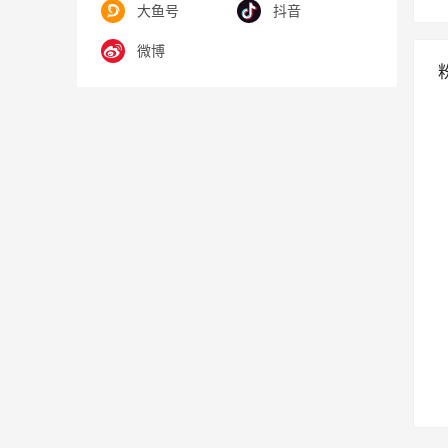
大鱼号
抖音
微博