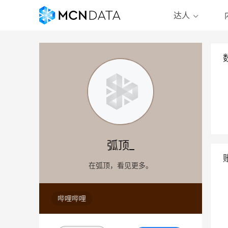
达人
弧顶_
在弧顶，看见更多。
哔哩哔哩