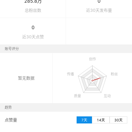
285.8万
0
总粉丝数
近30天发布量
0
近30天点赞
账号评分
暂无数据
趋势
点赞量
7天
14天
30天