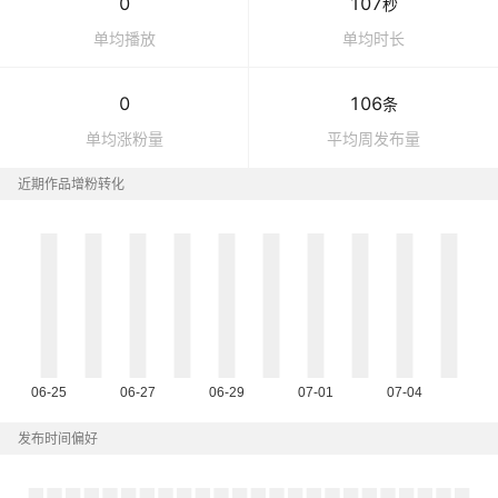
0
107
秒
单均播放
单均时长
0
106
条
单均涨粉量
平均周发布量
近期作品增粉转化
发布时间偏好