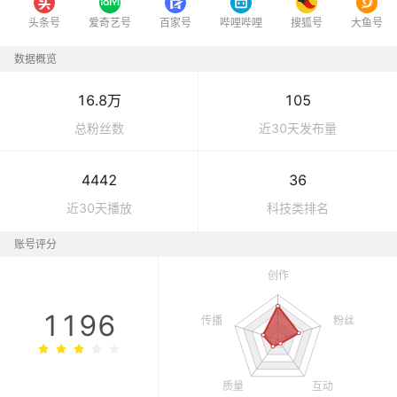
头条号
爱奇艺号
百家号
哔哩哔哩
搜狐号
大鱼号
数据概览
16.8万
105
总粉丝数
近30天发布量
4442
36
近30天播放
科技
类排名
账号评分
1196